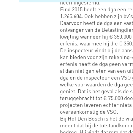
heeft ingestemd.
Eind 2015 heeft een dga een re
1.265.604. Ook hebben zijn bv’
Daarvoor heeft de dga een vas
ontvanger van de Belastingdien
kwijting wanneer hij € 350.000
erfenis, waarmee hij die € 350
De inspecteur vindt bij de aan
kan bieden voor zijn rekening-
erfenis heeft de dga geen ve
al dan niet genieten van een u
dga en de inspecteur een VSO 
welke voorwaarden de dga geen
geniet. Dat is het geval als de 
teruggebracht tot € 75.000 doo
projecten leveren echter niets
overeenkomstig de VSO.
Bij Hof Den Bosch is het de vr
meent dat bij de totstandkomin
bedrog. Hij vindt daarom dat d