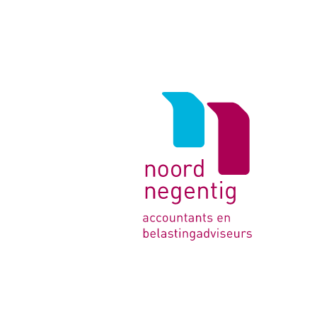
Logo
van
Noord
Negentig