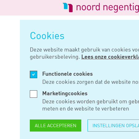
Logo
van
Navigatie
Noord
overslaan
Negentig
Cookies
Home
Nieuws
Vso rechtsgeld
Deze website maakt gebruik van cookies vo
gebruikersbeleving.
Lees onze cookieverkl
JUL 20, 2020
Functionele cookies
VSO RECHT
Deze cookies zorgen dat de website no
STAND GE
Marketingcookies
Deze cookies worden gebruikt om gebr
meten en de website te verbeteren
Hof Den Bosch oordeelt dat ee
ALLE ACCEPTEREN
INSTELLINGEN OPSL
dwaling, dwang of bedrog tot s
wijken van het bedrag waarme