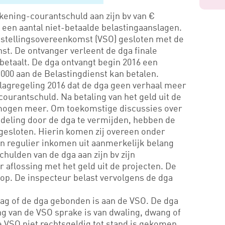
kening-courantschuld aan zijn bv van €
s een aantal niet-betaalde belastingaanslagen.
tstellingsovereenkomst (VSO) gesloten met de
st. De ontvanger verleent de dga finale
 betaalt. De dga ontvangt begin 2016 een
.000 aan de Belastingdienst kan betalen.
slagregeling 2016 dat de dga geen verhaal meer
courantschuld. Na betaling van het geld uit de
rmogen meer. Om toekomstige discussies over
itdeling door de dga te vermijden, hebben de
gesloten. Hierin komen zij overeen onder
 regulier inkomen uit aanmerkelijk belang
schulden van de dga aan zijn bv zijn
r aflossing met het geld uit de projecten. De
 op. De inspecteur belast vervolgens de dga
aag of de dga gebonden is aan de VSO. De dga
g van de VSO sprake is van dwaling, dwang of
e VSO niet rechtsgeldig tot stand is gekomen.