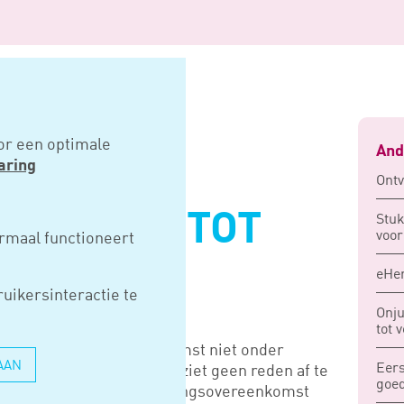
ig tot stand gekomen
or een optimale
And
aring
Ont
SGELDIG TOT
Stuk
voor
rmaal functioneert
KOMEN
eHer
uikersinteractie te
Onju
tot 
n vaststellingsovereenkomst niet onder
AAN
Eers
tand is gekomen. Het hof ziet geen reden af te
goed
e een man in de vaststellingsovereenkomst