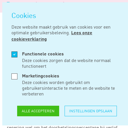
Logo
MENU
Navigatie
van
Navigatie
openen
Noord
Cookies
overslaan
Negentig
Deze website maakt gebruik van cookies voor een
optimale gebruikersbeleving.
Lees onze
Home
Nieuws
Wet betaald ouderschapsverlof aangenomen
cookieverklaring
OKT 13, 2021
Functionele cookies
Deze cookies zorgen dat de website normaal
functioneert
WET BETAALD
Marketingcookies
OUDERSCHAPSVERLO
Deze cookies worden gebruikt om
gebruikersinteractie te meten en de website te
AANGENOMEN
verbeteren
ALLE ACCEPTEREN
INSTELLINGEN OPSLAAN
De Eerste Kamer heef ingestemd met de Wet Betaald
ouderschapsverlof. De Eerste Kamer verzoekt de
regering wel om het doorbetalingspercentage bij verlof