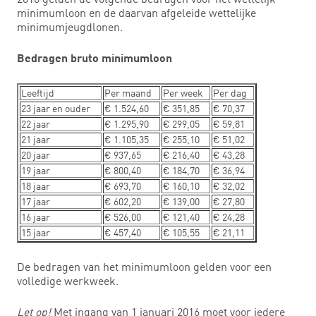
minimumloon en de daarvan afgeleide wettelijke
minimumjeugdlonen.
Bedragen bruto minimumloon
Leeftijd
Per maand
Per week
Per dag
23 jaar en ouder
€ 1.524,60
€ 351,85
€ 70,37
22 jaar
€ 1.295,90
€ 299,05
€ 59,81
21 jaar
€ 1.105,35
€ 255,10
€ 51,02
20 jaar
€ 937,65
€ 216,40
€ 43,28
19 jaar
€ 800,40
€ 184,70
€ 36,94
18 jaar
€ 693,70
€ 160,10
€ 32,02
17 jaar
€ 602,20
€ 139,00
€ 27,80
16 jaar
€ 526,00
€ 121,40
€ 24,28
15 jaar
€ 457,40
€ 105,55
€ 21,11
De bedragen van het minimumloon gelden voor een
volledige werkweek.
Let op!
Met ingang van 1 januari 2016 moet voor iedere