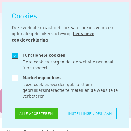
Logo
MENU
Navigatie
van
Navigatie
openen
Noord
Cookies
overslaan
Negentig
Deze website maakt gebruik van cookies voor een
optimale gebruikersbeleving.
Lees onze
cookieverklaring
Functionele cookies
Deze cookies zorgen dat de website normaal
functioneert
Marketingcookies
Deze cookies worden gebruikt om
gebruikersinteractie te meten en de website te
verbeteren
'Minstens een keer
per jaar face-to-face'
ALLE ACCEPTEREN
INSTELLINGEN OPSLAAN