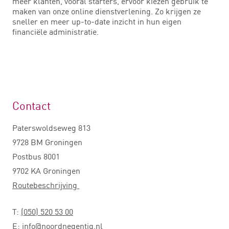
meer klanten, vooral starters, ervoor kiezen gebruik te
maken van onze online dienstverlening. Zo krijgen ze
sneller en meer up-to-date inzicht in hun eigen
financiële administratie.
Contact
Paterswoldseweg 813
9728 BM Groningen
Postbus 8001
9702 KA Groningen
Routebeschrijving
T:
(050) 520 53 00
E:
info@noordnegentig.nl