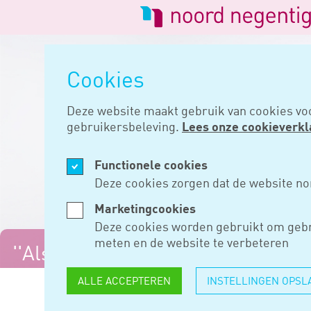
Logo
van
Navigatie
Noord
overslaan
Negentig
Cookies
Deze website maakt gebruik van cookies vo
gebruikersbeleving.
Lees onze cookieverkl
Functionele cookies
Deze cookies zorgen dat de website no
Marketingcookies
Deze cookies worden gebruikt om gebr
meten en de website te verbeteren
''Als de klanten blij
zijn, ben ik blij.''
ALLE ACCEPTEREN
INSTELLINGEN OPSL
Home
Over ons
Cheung kee l