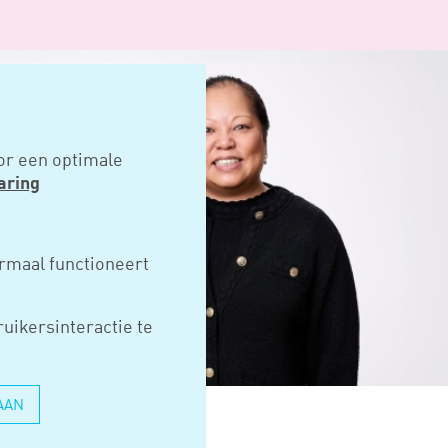
or een optimale
aring
rmaal functioneert
uikersinteractie te
AAN
au