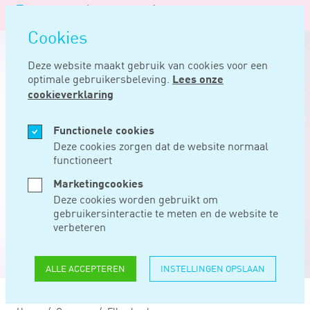
Logo
MENU
Navigatie
van
Navigatie
openen
Noord
Cookies
overslaan
Negentig
Deze website maakt gebruik van cookies voor een
optimale gebruikersbeleving.
Lees onze
cookieverklaring
Functionele cookies
Deze cookies zorgen dat de website normaal
functioneert
Marketingcookies
Deze cookies worden gebruikt om
gebruikersinteractie te meten en de website te
verbeteren
ALLE ACCEPTEREN
INSTELLINGEN OPSLAAN