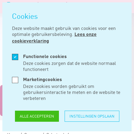
Logo
MENU
Navigatie
van
Navigatie
openen
Noord
Cookies
overslaan
Negentig
Deze website maakt gebruik van cookies voor een
optimale gebruikersbeleving.
Lees onze
cookieverklaring
Functionele cookies
Deze cookies zorgen dat de website normaal
functioneert
Marketingcookies
Deze cookies worden gebruikt om
gebruikersinteractie te meten en de website te
'Klanten kunnen erop
verbeteren
rekenen dat ze krijgen
wat ze nodig hebben'
ALLE ACCEPTEREN
INSTELLINGEN OPSLAAN