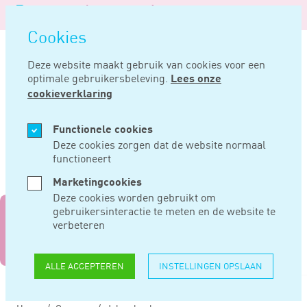
Logo
MENU
Navigatie
van
Navigatie
openen
Noord
Cookies
overslaan
Negentig
Deze website maakt gebruik van cookies voor een
optimale gebruikersbeleving.
Lees onze
cookieverklaring
Functionele cookies
Deze cookies zorgen dat de website normaal
functioneert
Marketingcookies
Deze cookies worden gebruikt om
gebruikersinteractie te meten en de website te
‘24/7 bereikbaar: alsof
verbeteren
het om mijn eigen
geld gaat’
ALLE ACCEPTEREN
INSTELLINGEN OPSLAAN