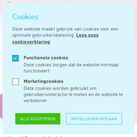
Logo
MENU
Navigatie
van
Navigatie
openen
Noord
Cookies
overslaan
Negentig
Deze website maakt gebruik van cookies voor een
optimale gebruikersbeleving.
Lees onze
cookieverklaring
Functionele cookies
Deze cookies zorgen dat de website normaal
functioneert
Marketingcookies
Deze cookies worden gebruikt om
gebruikersinteractie te meten en de website te
verbeteren
'Meer bespreken dan
alleen cijfers'
ALLE ACCEPTEREN
INSTELLINGEN OPSLAAN