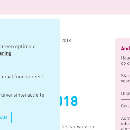
imumloon bij stukloon pas in 2018
or een optimale
And
aring
Hou
op d
NG
Sta
rmaal functioneert
voo
OON BIJ
Digi
uikersinteractie te
PAS IN 2018
Cao-
AAN
Admi
info
imum(jeugd)loon aangepast: het volwassen
afg