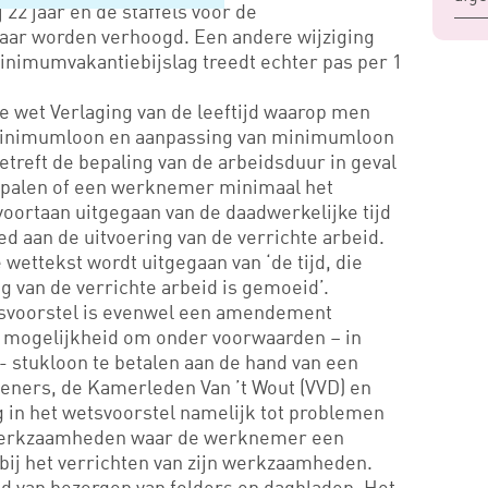
22 jaar en de staffels voor de
aar worden verhoogd. Een andere wijziging
nimumvakantiebijslag treedt echter pas per 1
e wet Verlaging van de leeftijd waarop men
nminimumloon en aanpassing van minimumloon
etreft de bepaling van de arbeidsduur in geval
epalen of een werknemer minimaal het
ortaan uitgegaan van de daadwerkelijke tijd
d aan de uitvoering van de verrichte arbeid.
wettekst wordt uitgegaan van ‘de tijd, die
ng van de verrichte arbeid is gemoeid’.
tsvoorstel is evenwel een amendement
e mogelijkheid om onder voorwaarden – in
 - stukloon te betalen aan de hand van een
ieners, de Kamerleden Van ’t Wout (VVD) en
g in het wetsvoorstel namelijk tot problemen
 werkzaamheden waar de werknemer een
 bij het verrichten van zijn werkzaamheden.
 van bezorgen van folders en dagbladen. Het