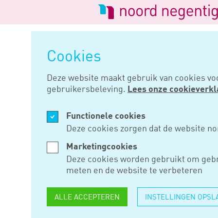
Logo
van
Navigatie
Noord
overslaan
Negentig
Cookies
Home
Nieuws
Aanpassing min
Deze website maakt gebruik van cookies vo
gebruikersbeleving.
Lees onze cookieverkl
APR 12, 2017
Functionele cookies
AANPASSI
Deze cookies zorgen dat de website no
MINIMUML
Marketingcookies
Deze cookies worden gebruikt om gebr
STUKLOON 
meten en de website te verbeteren
ALLE ACCEPTEREN
INSTELLINGEN OPSL
Per 1 juli 2017 wordt het min