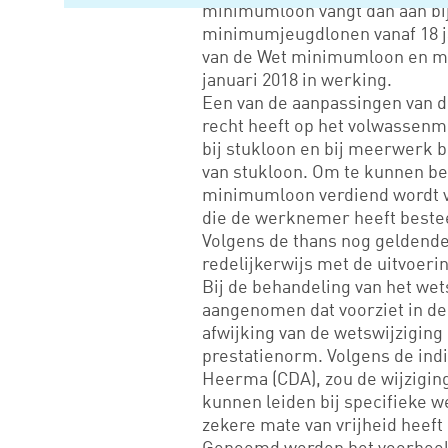
minimumloon vangt dan aan bij 
minimumjeugdlonen vanaf 18 j
van de Wet minimumloon en mi
januari 2018 in werking.
Een van de aanpassingen van d
recht heeft op het volwasse
bij stukloon en bij meerwerk b
van stukloon. Om te kunnen b
minimumloon verdiend wordt vo
die de werknemer heeft bestee
Volgens de thans nog geldende 
redelijkerwijs met de uitvoeri
Bij de behandeling van het we
aangenomen dat voorziet in d
afwijking van de wetswijziging
prestatienorm. Volgens de ind
Heerma (CDA), zou de wijzigin
kunnen leiden bij specifieke
zekere mate van vrijheid heeft
Genoemd werden het voorbeeld