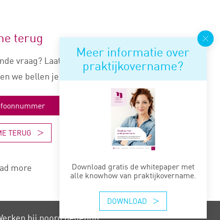
me terug
Meer informatie over
nde vraag? Laat je nummer
praktijkovername?
en we bellen je snel terug.
ME TERUG
Download gratis de whitepaper met
ad more
alle knowhow van praktijkovername.
DOWNLOAD
erken bij noord negentig