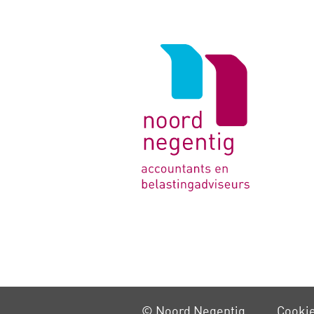
Logo
van
Noord
Negentig
© Noord Negentig
Cooki