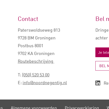
Contact
Bel 
Paterswoldseweg 813
Dringe
9728 BM Groningen
achter 
Postbus 8001
9702 KA Groningen
Routebeschrijving
BEL 
T:
(050) 520 53 00
E:
info@noordnegentig.nl
Re
es
Algemene voorwaarden
Privacy­verklaring
W