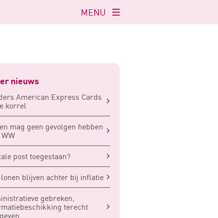
MENU
Navigatie
openen
er nieuws
ders American Express Cards
e korrel
ken mag geen gevolgen hebben
r WW
tale post toegestaan?
lonen blijven achter bij inflatie
nistratieve gebreken,
rmatiebeschikking terecht
egeven