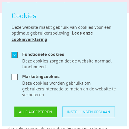
Logo
MENU
Navigatie
van
Navigatie
openen
Noord
Cookies
overslaan
Negentig
Deze website maakt gebruik van cookies voor een
optimale gebruikersbeleving.
Lees onze
Home
Nieuws
Afspraken over zero-emissiezones
cookieverklaring
MRT 21, 2025
Functionele cookies
Deze cookies zorgen dat de website normaal
functioneert
AFSPRAKEN OVER
Marketingcookies
ZERO-
Deze cookies worden gebruikt om
gebruikersinteractie te meten en de website te
EMISSIEZONES
verbeteren
ALLE ACCEPTEREN
INSTELLINGEN OPSLAAN
Gemeenten, brancheorganisaties en staatssecretaris
Jansen van Infrastructuur en Waterstaat hebben
afspraken gemaakt over de uitvoering van de zero-