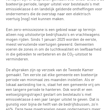
boetevrije periode, langer uitstel voor bestelauto’s met
emissieklasse 6 en landelijk geldende ontheffingen voor
ondernemers die de overstap naar een elektrisch
voertuig (nog) niet kunnen maken.
Een zero-emissiezone is een gebied waar op termijn
alleen nog uitstootvrije bedrijfsauto’s en vrachtwagens
mogen rijden. Sinds 1 januari 2025 worden de eerste,
meest vervuilende voertuigen geweerd. Gemeenten
voeren de zones in om de luchtkwaliteit en leefbaarheid
in die gebieden te verbeteren en de CO
-uitstoot te
2
verminderen.
De afspraken zijn op verzoek van de Tweede Kamer
gemaakt. Ten eerste zal elke gemeente een boetevrije
periode van minimaal zes maanden instellen. Als er
lokaal aanleiding toe is, staat het een gemeente vrij om
een langere periode te hanteren. Ook wordt er een
wetswijzigingstraject gestart om bestelauto’s met
emissieklasse 6 een jaar langer uitstel te geven. Dat is
gunstig voor bijna de helft van de bedrijfsbussen, zo’n
46%. Deze twee maatregelen geven ondernemers meer