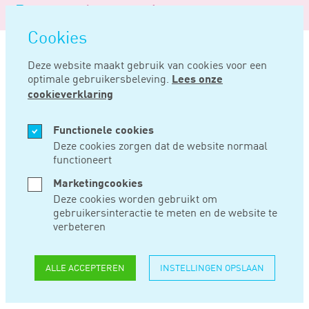
Logo
MENU
Navigatie
van
Navigatie
openen
Noord
Cookies
overslaan
Negentig
Deze website maakt gebruik van cookies voor een
optimale gebruikersbeleving.
Lees onze
Home
Nieuws
Aftrek van zorgkosten: moment van betaling is relevant
cookieverklaring
DEC 11, 2019
Functionele cookies
Deze cookies zorgen dat de website normaal
functioneert
AFTREK VAN
Marketingcookies
ZORGKOSTEN:
Deze cookies worden gebruikt om
gebruikersinteractie te meten en de website te
MOMENT VAN
verbeteren
BETALING IS
ALLE ACCEPTEREN
INSTELLINGEN OPSLAAN
RELEVANT