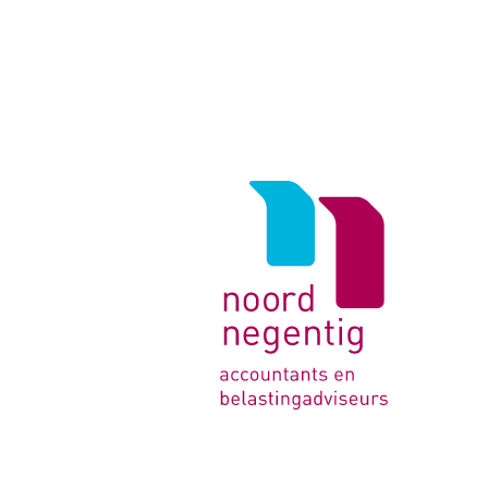
Logo
van
Noord
Negentig