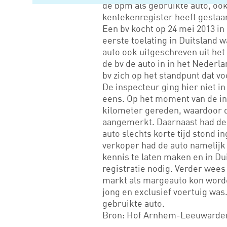
de bpm als gebruikte auto, ook
kentekenregister heeft gestaa
Een bv kocht op 24 mei 2013 in
eerste toelating in Duitsland 
auto ook uitgeschreven uit het 
de bv de auto in in het Nederl
bv zich op het standpunt dat v
De inspecteur ging hier niet i
eens. Op het moment van de in
kilometer gereden, waardoor d
aangemerkt. Daarnaast had de b
auto slechts korte tijd stond 
verkoper had de auto namelijk
kennis te laten maken en in Du
registratie nodig. Verder wees
markt als margeauto kon worde
jong en exclusief voertuig wa
gebruikte auto.
Bron: Hof Arnhem-Leeuwarden