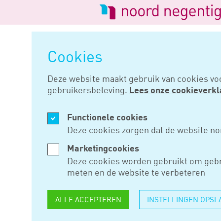
Logo
van
Navigatie
Noord
overslaan
Negentig
Cookies
Home
Nieuws
Auto is na 881
Deze website maakt gebruik van cookies vo
gebruikersbeleving.
Lees onze cookieverkl
DEC 11, 2018
Functionele cookies
AUTO IS N
Deze cookies zorgen dat de website no
NIET MEER
Marketingcookies
Deze cookies worden gebruikt om gebr
BPM
meten en de website te verbeteren
ALLE ACCEPTEREN
INSTELLINGEN OPSL
Een vrijwel nieuwe auto die 881