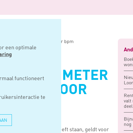
 kilometer niet meer nieuw voor bpm
or een optimale
And
aring
Boek
woni
A 881 KILOMETER
Nieu
rmaal functioneert
Loon
 NIEUW VOOR
Rent
uikersinteractie te
valt
deel
Bijn
AAN
nog 
 kilometer op de teller heeft staan, geldt voor