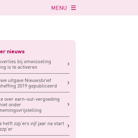
MENU
Navigatie
openen
er nieuws
verlies bij omwisseling
ng is te activeren
we uitgave Nieuwsbrief
heffing 2019 gepubliceerd
e over earn-out-vergoeding
 niet onder
nemingsvrijstelling
a helft zzp’ers vijf jaar na start
zzp’er