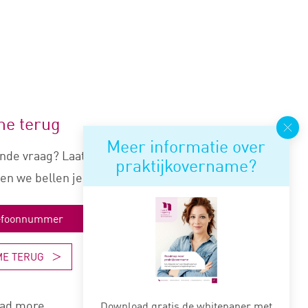
me terug
Meer informatie over
nde vraag? Laat je nummer
praktijkovername?
en we bellen je snel terug.
ME TERUG
ad more
Download gratis de whitepaper met