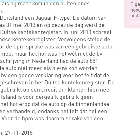
 als hij maar kort in een buitenlands
Eige
nood
n.
ond
 Duitsland een Jaguar F-type. De datum van
was 31 mei 2013 en op dezelfde dag werd de
Duitse kentekenregister. In juni 2013 schreef
andse kentekenregister. Vervolgens stelde de
oor de bpm sprake was van een gebruikte auto.
n mee, maar het hof was het wél met de bv
schrijving in Nederland had de auto 881
e auto niet meer als nieuw kon worden
v een goede verklaring voor het feit dat de
ingeschreven in het Duitse kentekenregister. De
 gebruikt op een circuit om klanten hiermee
itsland is voor dergelijk gebruik geen
 het hof erop dat de auto op de binnenlandse
n verhandeld, ondanks het feit dat het een
s. Voor de bpm was daarom sprake van een
, 27-11-2018