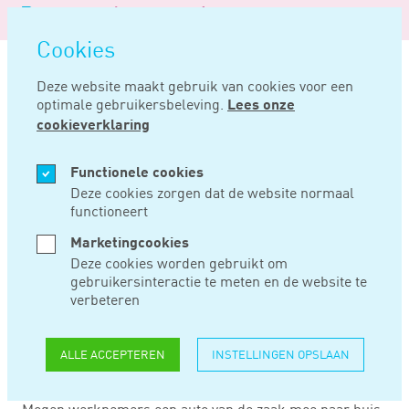
Logo
MENU
Navigatie
van
Navigatie
openen
Noord
Cookies
overslaan
Negentig
Deze website maakt gebruik van cookies voor een
optimale gebruikersbeleving.
Lees onze
Home
Nieuws
Auto ter beschikking gesteld: houd het gebruik bij
cookieverklaring
DEC 20, 2019
Functionele cookies
Deze cookies zorgen dat de website normaal
functioneert
AUTO TER
Marketingcookies
BESCHIKKING
Deze cookies worden gebruikt om
gebruikersinteractie te meten en de website te
GESTELD: HOUD HET
verbeteren
GEBRUIK BIJ
ALLE ACCEPTEREN
INSTELLINGEN OPSLAAN
Mogen werknemers een auto van de zaak mee naar huis