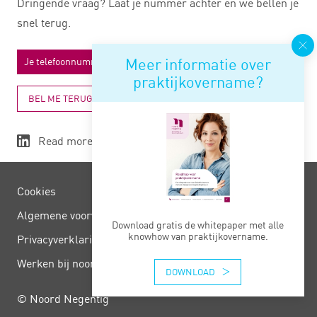
Dringende vraag? Laat je nummer achter en we bellen je
snel terug.
Meer informatie over
praktijkovername?
BEL ME TERUG
Read more
Cookies
Algemene voorwaarden
Download gratis de whitepaper met alle
knowhow van praktijkovername.
Privacy­verklaring
Werken bij noord negentig
DOWNLOAD
© Noord Negentig