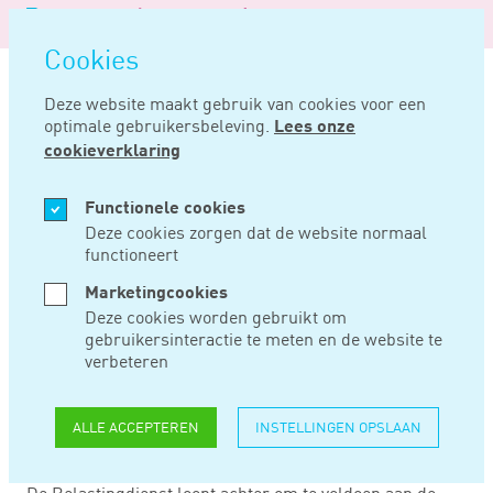
Logo
MENU
Navigatie
van
Navigatie
openen
Noord
Cookies
overslaan
Negentig
Deze website maakt gebruik van cookies voor een
optimale gebruikersbeleving.
Lees onze
Home
Nieuws
Belastingdienst pas in 2019 klaar voor nieuwe privacywet
cookieverklaring
JUN 07, 2018
Functionele cookies
Deze cookies zorgen dat de website normaal
functioneert
BELASTINGDIENST
Marketingcookies
PAS IN 2019 KLAAR
Deze cookies worden gebruikt om
gebruikersinteractie te meten en de website te
VOOR NIEUWE
verbeteren
PRIVACYWET
ALLE ACCEPTEREN
INSTELLINGEN OPSLAAN
De Belastingdienst loopt achter om te voldoen aan de