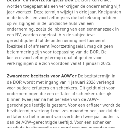
Bezits- en voortzettingseis BOR
worden toegepast als een verkrijger de onderneming vijf
jaar voortzet. Deze termijn wijzigt in drie jaar. Knelpunten
in de bezits- en voortzettingseis die betrekking hebben
op wijzigingen in de juridische huls van een
onderneming, zoals de inbreng van een eenmanszaak in
een BV, worden opgelost. Als de subjectieve
gerechtigdheid tot de onderneming niet toeneemt
(bezitseis) of afneemt (voortzettingseis), mag dit geen
belemmering zijn voor toepassing van de BOR. De
kortere voortzettingstermijn gaat al gelden voor
verkrijgingen die zich voordoen vanaf 1 januari 2025.
De bezitstermijn in
Zwaardere bezitseis voor AOW’er
de BOR wordt met ingang van 1 januari 2026 verlengd
voor oudere erflaters en schenkers. Dit geldt niet voor
ondernemingen die een erflater of schenker uiterlijk
binnen twee jaar na het bereiken van de AOW-
gerechtigde leeftijd is gestart. Voor een erflater wordt de
bezitstermijn verlengd met zes maanden per jaar dat de
erflater op het moment van overlijden twee jaar ouder is
dan de AOW-gerechtigde leeftijd. Voor een schenker
wordt de bezitstermijn verlengd met zes maanden per