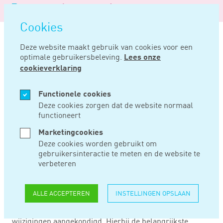
Logo
MENU
Navigatie
van
Navigatie
openen
Noord
Cookies
overslaan
Negentig
Deze website maakt gebruik van cookies voor een
optimale gebruikersbeleving.
Lees onze
Home
Nieuws
Belastingpakket 2025
cookieverklaring
SEP 18, 2024
Functionele cookies
Deze cookies zorgen dat de website normaal
functioneert
BELASTINGPAKKET
Marketingcookies
2025
Deze cookies worden gebruikt om
gebruikersinteractie te meten en de website te
verbeteren
Op Prinsjesdag 2024 is het belastingpakket voor de
komende jaren bekendgemaakt. Het belastingpakket
ALLE ACCEPTEREN
INSTELLINGEN OPSLAAN
bestaat dit jaar uit 10 wetsvoorstellen. Daarnaast zijn in
de aanbiedingsbrief bij het Belastingplan 2025 een aantal
wijzigingen aangekondigd. Hierbij de belangrijkste