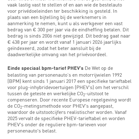
vaak lastig vast te stellen of en aan wie de bestelauto
voor privédoeleinden ter beschikking is gesteld. In
plaats van een bijtelling bij de werknemers in
aanmerking te nemen, kunt u als werkgever een vast
bedrag van € 300 per jaar via de eindheffing betalen. Dit
bedrag is sinds 2006 niet gewijzigd. Dit bedrag gaat naar
€ 438 per jaar en wordt vanaf 1 januari 2026 jaarlijks
geïndexeerd, zodat het beter aansluit bij de
daadwerkelijke omvang van het privévoordeel.
De Wet op de
Einde speciaal bpm-tarief PHEV's
belasting van personenauto’s en motorrijwielen 1992
(BPM) kent sinds 1 januari 2017 een specifieke tarieftabel
voor plug-inhybridevoertuigen (PHEV's) om het verschil
tussen de geteste en werkelijke CO
-uitstoot te
2
compenseren. Door recente Europese regelgeving wordt
de CO
-metingsmethode voor PHEV's aangepast,
2
waardoor de uitstootcijfers realistischer worden. Vanaf
2025 vervalt de specifieke PHEV-tarieftabel en worden
PHEV's onder de reguliere bpm-tarieven voor
personenauto's belast.