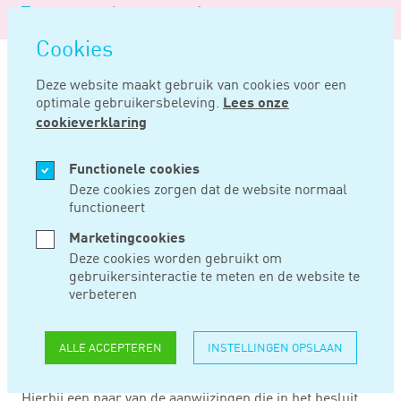
Logo
MENU
Navigatie
van
Navigatie
openen
Noord
Cookies
overslaan
Negentig
Deze website maakt gebruik van cookies voor een
optimale gebruikersbeleving.
Lees onze
Home
Nieuws
Beroep in belastingzaken
cookieverklaring
JUL 07, 2016
Functionele cookies
Deze cookies zorgen dat de website normaal
functioneert
BEROEP IN
Marketingcookies
BELASTINGZAKEN
Deze cookies worden gebruikt om
gebruikersinteractie te meten en de website te
verbeteren
De staatssecretaris heeft het Besluit Beroep in
Belastingzaken aangepast. In dit besluit wordt
ALLE ACCEPTEREN
INSTELLINGEN OPSLAAN
aangegeven hoe de inspecteur in bepaalde situaties moet
omgegaan met bezwaar- en beroepschriften.
Hierbij een paar van de aanwijzingen die in het besluit