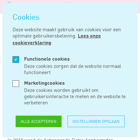
Logo
MENU
Navigatie
van
Navigatie
openen
Noord
Cookies
overslaan
Negentig
Deze website maakt gebruik van cookies voor een
optimale gebruikersbeleving.
Lees onze
Home
Nieuws
Beter aanbesteden krijgt een vervolg
cookieverklaring
SEP 05, 2019
Functionele cookies
Deze cookies zorgen dat de website normaal
functioneert
BETER
Marketingcookies
AANBESTEDEN
Deze cookies worden gebruikt om
gebruikersinteractie te meten en de website te
KRIJGT EEN
verbeteren
VERVOLG
ALLE ACCEPTEREN
INSTELLINGEN OPSLAAN
In 2018 werd de Actieagenda Beter Aanbesteden