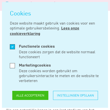
Logo
MENU
Navigatie
van
Navigatie
openen
Noord
Cookies
overslaan
Negentig
Deze website maakt gebruik van cookies voor een
optimale gebruikersbeleving.
Lees onze
Home
Nieuws
Betere deal voor verkoper na verbreken koop? lagere boete
cookieverklaring
JUN 01, 2022
Functionele cookies
Deze cookies zorgen dat de website normaal
functioneert
BETERE DEAL VOOR
Marketingcookies
VERKOPER NA
Deze cookies worden gebruikt om
gebruikersinteractie te meten en de website te
VERBREKEN KOOP?
verbeteren
LAGERE BOETE
ALLE ACCEPTEREN
INSTELLINGEN OPSLAAN
Als een potentiële koper in een laat stadium van het