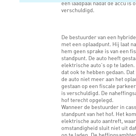
een laadpaal nadat de accu is 
verschuldigd.
De bestuurder van een hybride 
met een oplaadpunt. Hij laat n
hem geen sprake is van een fi
standpunt. De auto heeft gesta
elektrische auto’s op te laden.
dat ook te hebben gedaan. Dat
de auto niet meer aan het oplad
gestaan op een fiscale parkeer
is verschuldigd. De naheffings
hof terecht opgelegd.
Wanneer de bestuurder in cass
standpunt van het hof. Het ko
elektrische auto aantreft, wa
omstandigheid sluit niet uit da
op te laden. De heffingsambten