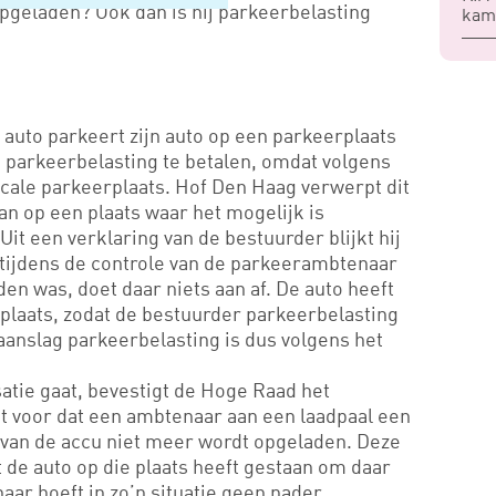
opgeladen? Ook dan is hij parkeerbelasting
kame
auto parkeert zijn auto op een parkeerplaats
a parkeerbelasting te betalen, omdat volgens
scale parkeerplaats. Hof Den Haag verwerpt dit
an op een plaats waar het mogelijk is
 Uit een verklaring van de bestuurder blijkt hij
 tijdens de controle van de parkeerambtenaar
en was, doet daar niets aan af. De auto heeft
plaats, zodat de bestuurder parkeerbelasting
aanslag parkeerbelasting is dus volgens het
atie gaat, bevestigt de Hoge Raad het
mt voor dat een ambtenaar aan een laadpaal een
arvan de accu niet meer wordt opgeladen. Deze
t de auto op die plaats heeft gestaan om daar
aar hoeft in zo’n situatie geen nader