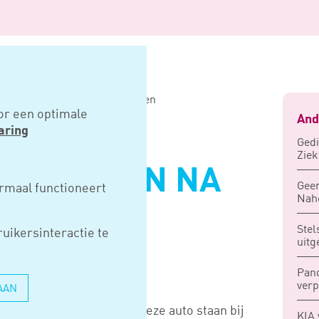
aan na opladen accu is parkeren
or een optimale
And
aring
Gedi
Ziek
AAL STAAN NA
Geen
rmaal functioneert
Nahe
CCU IS
Stel
uikersinteractie te
uitg
Pand
ver
AAN
ride of elektrische auto deze auto staan bij
KIA 