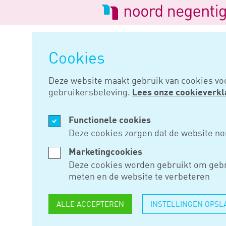
Logo
van
Navigatie
Noord
overslaan
Negentig
Cookies
Home
Nieuws
Bij laadpaal st
Deze website maakt gebruik van cookies vo
gebruikersbeleving.
Lees onze cookieverkl
SEP 08, 2022
Functionele cookies
BIJ LAADP
Deze cookies zorgen dat de website no
OPLADEN A
Marketingcookies
Deze cookies worden gebruikt om gebr
PARKEREN
meten en de website te verbeteren
ALLE ACCEPTEREN
INSTELLINGEN OPSL
Laat de bestuurder van een hyb