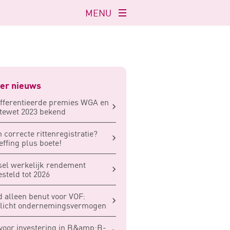
MENU
Navigatie
openen
er nieuws
fferentieerde premies WGA en
tewet 2023 bekend
 correcte rittenregistratie?
ffing plus boete!
sel werkelijk rendement
esteld tot 2026
 alleen benut voor VOF:
plicht ondernemingsvermogen
voor investering in B&amp;B-