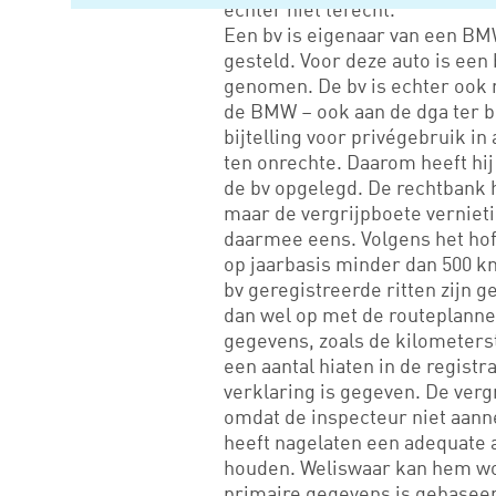
echter niet terecht.
Een bv is eigenaar van een BMW
gesteld. Voor deze auto is een
genomen. De bv is echter ook n
de BMW – ook aan de dga ter b
bijtelling voor privégebruik 
ten onrechte. Daarom heeft hi
de bv opgelegd. De rechtbank h
maar de vergrijpboete vernie
daarmee eens. Volgens het hof
op jaarbasis minder dan 500 km
bv geregistreerde ritten zijn 
dan wel op met de routeplanne
gegevens, zoals de kilometerst
een aantal hiaten in de regis
verklaring is gegeven. De verg
omdat de inspecteur niet aann
heeft nagelaten een adequate a
houden. Weliswaar kan hem wor
primaire gegevens is gebaseerd