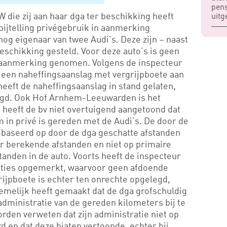
pens
 die zij aan haar dga ter beschikking heeft
uitg
 bijtelling privégebruik in aanmerking
og eigenaar van twee Audi’s. Deze zijn – naast
eschikking gesteld. Voor deze auto’s is geen
in aanmerking genomen. Volgens de inspecteur
j een naheffingsaanslag met vergrijpboete aan
eeft de naheffingsaanslag in stand gelaten,
tigd. Ook Hof Arnhem-Leeuwarden is het
 heeft de bv niet overtuigend aangetoond dat
 in privé is gereden met de Audi’s. De door de
gebaseerd op door de dga geschatte afstanden
r berekende afstanden en niet op primaire
anden in de auto. Voorts heeft de inspecteur
traties opgemerkt, waarvoor geen afdoende
rijpboete is echter ten onrechte opgelegd,
emelijk heeft gemaakt dat de dga grofschuldig
dministratie van de gereden kilometers bij te
den verweten dat zijn administratie niet op
 en dat deze hiaten vertoonde, echter hij