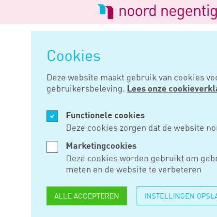
Logo
van
Navigatie
Noord
overslaan
Negentig
Cookies
Home
Nieuws
Bijtelling terec
Deze website maakt gebruik van cookies vo
gebruikersbeleving.
Lees onze cookieverkl
DEC 29, 2016
Functionele cookies
BIJTELLIN
Deze cookies zorgen dat de website no
VERGRIJPB
Marketingcookies
Deze cookies worden gebruikt om gebr
meten en de website te verbeteren
Een bv die aan zijn dga drie au
ALLE ACCEPTEREN
INSTELLINGEN OPSL
bijtelling in aanmerking nam
terecht een naheffingsaanslag