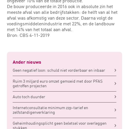
ongeveer 10% van de totale productie.
De bouw produceerde in 2016 ook in absolute zin het
meeste afval van alle bedrijfstakken: de helft van al het
afval was afkomstig van deze sector. Daarna volgt de
voedingsmiddelenindustrie met 22%, en de landbouw
met 14% van het totaal aan afval.
Bron: CBS 4-11-2019
Ander nieuws
Geen negatief loon: schuld niet vorderbaar en inbaar
Ruim 3 miljard euro omzet gemoeid met door PFAS
getroffen projecten
Auto toch duurder
Internetconsultatie minimum zzp-tarief en
zelfstandigenverklaring
Geheimhoudingsplicht geen beletsel voor overleggen
stukken