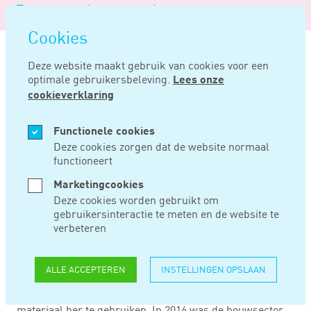
Logo
MENU
Navigatie
van
Navigatie
openen
Noord
Cookies
overslaan
Negentig
Deze website maakt gebruik van cookies voor een
optimale gebruikersbeleving.
Lees onze
Home
Nieuws
Bouw kampioen hergebruik en recyclen
cookieverklaring
NOV 04, 2019
Functionele cookies
Deze cookies zorgen dat de website normaal
functioneert
BOUW KAMPIOEN
Marketingcookies
HERGEBRUIK EN
Deze cookies worden gebruikt om
gebruikersinteractie te meten en de website te
RECYCLEN
verbeteren
ALLE ACCEPTEREN
INSTELLINGEN OPSLAAN
De bouwsector is niet alleen de sector die het meeste
afval produceert, maar slaagt er ook het beste in om
materiaal her te gebruiken. In 2016 was de bouwsector