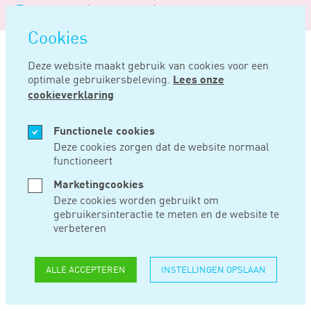
Logo
MENU
Navigatie
van
Navigatie
openen
Noord
Cookies
overslaan
Negentig
Deze website maakt gebruik van cookies voor een
optimale gebruikersbeleving.
Lees onze
Home
Nieuws
Ruim 3 miljard euro omzet gemoeid met door pfas getroffen projecten
cookieverklaring
OKT 30, 2019
Functionele cookies
Deze cookies zorgen dat de website normaal
functioneert
RUIM 3 MILJARD
Marketingcookies
EURO OMZET
Deze cookies worden gebruikt om
gebruikersinteractie te meten en de website te
GEMOEID MET DOOR
verbeteren
PFAS GETROFFEN
ALLE ACCEPTEREN
INSTELLINGEN OPSLAAN
PROJECTEN