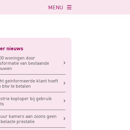
MENU
Navigatie
openen
er nieuws
00 woningen door
sformatie van bestaande
ouwen
ht geïnformeerde klant hoeft
 btw te betalen
strie koploper bij gebruik
ts
uur kamers aan zoons geen
belaste prestatie