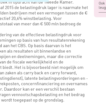
zoek in opdracht van de Tweede Kamer.
Ook 
naf 2015 de belastingdruk lager is naarmate het
leug
taalden bedrijven met een vermogen tussen de €
fectief 20,6% winstbelasting. Voor
totaal van meer dan € 500 mln bedroeg de
ering van de effectieve belastingdruk voor
emingen op basis van hun resultatenrekening
 aan het CBS. Op basis daarvan is het
ken als resultaten uit binnenlandse en
pijen en deelnemingen, maar die correctie
an de fiscale werkelijkheid en de
t biedt. Het is bijvoorbeeld niet mogelijk om
an zaken als carry back en carry forward,
stingdienst), latente belastingvorderingen en -
ftrekposten, concernfinanciering en overnames
. Daardoor kan er een verschil bestaan
dragen vennootschapsbelasting en het bedrag
ef wordt toegepast op de grondslag.