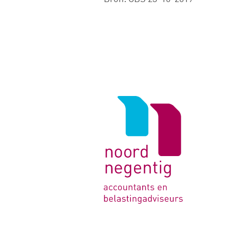
Logo
van
Noord
Negentig