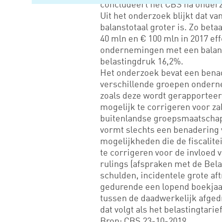
concludeert het CBS na onder
Uit het onderzoek blijkt dat va
balanstotaal groter is. Zo be
40 mln en € 100 mln in 2017 ef
ondernemingen met een balans
belastingdruk 16,2%.
Het onderzoek bevat een benad
verschillende groepen ondern
zoals deze wordt gerapporteerd
mogelijk te corrigeren voor za
buitenlandse groepsmaatschap
vormt slechts een benadering v
mogelijkheden die de fiscalitei
te corrigeren voor de invloed v
rulings (afspraken met de Bela
schulden, incidentele grote a
gedurende een lopend boekjaar
tussen de daadwerkelijk afge
dat volgt als het belastingtari
Bron: CBS 23-10-2019