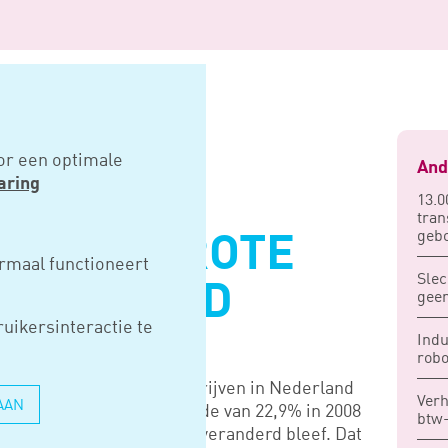
grote bedrijven gedaald
or een optimale
And
aring
13.0
tran
geb
GDRUK GROTE
rmaal functioneert
Slec
N GEDAALD
geen
uikersinteractie te
Indu
robo
elastingdruk van grote bedrijven in Nederland
Verh
AAN
ctieve belastingdruk daalde van 22,9% in 2008
btw-
 nominale tarief vrijwel onveranderd bleef. Dat