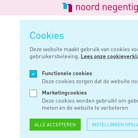
Logo
van
Navigatie
Noord
overslaan
Negentig
Cookies
Home
Nieuws
Belastingdruk 
Deze website maakt gebruik van cookies vo
gebruikersbeleving.
Lees onze cookieverkl
OKT 24, 2019
Functionele cookies
BELASTIN
Deze cookies zorgen dat de website no
BEDRIJVE
Marketingcookies
Deze cookies worden gebruikt om gebr
meten en de website te verbeteren
De afgelopen tien jaar is de b
ALLE ACCEPTEREN
INSTELLINGEN OPSL
steeds verder gedaald. De effe
naar 17,1% in 2017, terwijl het