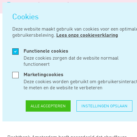
Logo
ME
Navi
van
Navigatie
open
Noord
Cookies
overslaan
Negentig
Deze website maakt gebruik van cookies voor een optimal
gebruikersbeleving.
Lees onze cookieverklaring
Home
Nieuws
Chauffeurs hebben arbeidsovereenkomst met uber
Functionele cookies
SEP 14, 2021
Deze cookies zorgen dat de website normaal
functioneert
CHAUFFEURS
Marketingcookies
Deze cookies worden gebruikt om gebruikersinteract
HEBBEN
te meten en de website te verbeteren
ARBEIDSOVEREENKO
ALLE ACCEPTEREN
INSTELLINGEN OPSLAAN
MET UBER
Rechtbank Amsterdam heeft geoordeeld dat chauffeurs