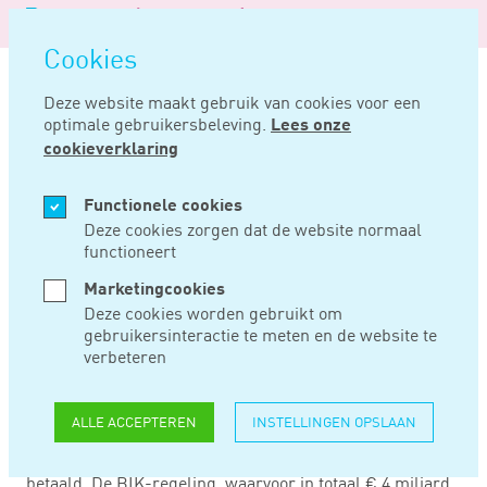
Logo
MENU
Navigatie
van
Navigatie
openen
Noord
Cookies
overslaan
Negentig
Deze website maakt gebruik van cookies voor een
optimale gebruikersbeleving.
Lees onze
Home
Nieuws
De bik-regeling gepresenteerd
cookieverklaring
OKT 08, 2020
Functionele cookies
Deze cookies zorgen dat de website normaal
functioneert
DE BIK-REGELING
Marketingcookies
GEPRESENTEERD
Deze cookies worden gebruikt om
gebruikersinteractie te meten en de website te
verbeteren
Staatssecretaris Vijlbrief heeft de voorwaarden bekend
gemaakt voor de Baangerelateerde Investeringskorting
ALLE ACCEPTEREN
INSTELLINGEN OPSLAAN
(BIK-regeling). De investering moet na 1 oktober van dit
jaar zijn gedaan en tussen 2021 en 2022 volledig zijn
betaald. De BIK-regeling, waarvoor in totaal € 4 miljard