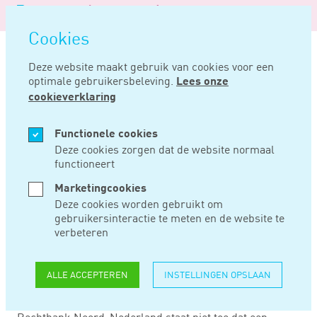
Logo
MENU
Navigatie
van
Navigatie
openen
Noord
Cookies
overslaan
Negentig
Deze website maakt gebruik van cookies voor een
optimale gebruikersbeleving.
Lees onze
Home
Nieuws
Dien tijdig correctiebericht in om liv te redden!
cookieverklaring
JUN 11, 2020
Functionele cookies
Deze cookies zorgen dat de website normaal
functioneert
DIEN TIJDIG
Marketingcookies
CORRECTIEBERICHT
Deze cookies worden gebruikt om
gebruikersinteractie te meten en de website te
IN OM LIV TE
verbeteren
REDDEN!
ALLE ACCEPTEREN
INSTELLINGEN OPSLAAN
Rechtbank Noord-Nederland staat niet toe dat een