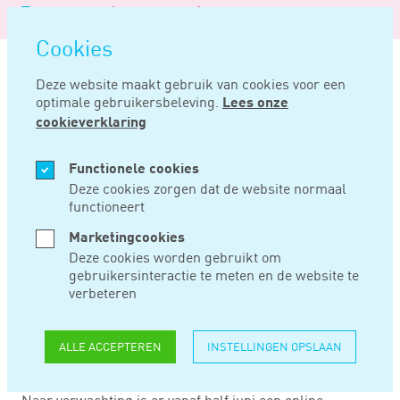
Logo
MENU
Navigatie
van
Navigatie
openen
Noord
Cookies
overslaan
Negentig
Deze website maakt gebruik van cookies voor een
optimale gebruikersbeleving.
Lees onze
Home
Nieuws
Vanaf 2e helft juni verlenging bijzonder uitstel aanvragen
cookieverklaring
JUN 09, 2020
Functionele cookies
Deze cookies zorgen dat de website normaal
functioneert
VANAF 2E HELFT
Marketingcookies
JUNI VERLENGING
Deze cookies worden gebruikt om
gebruikersinteractie te meten en de website te
BIJZONDER UITSTEL
verbeteren
AANVRAGEN
ALLE ACCEPTEREN
INSTELLINGEN OPSLAAN
Naar verwachting is er vanaf half juni een online