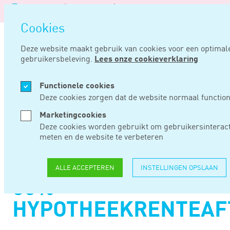
Logo
van
Navigatie
Noord
Cookies
overslaan
Negentig
Deze website maakt gebruik van cookies voor een optimal
gebruikersbeleving.
Lees onze cookieverklaring
Home
Nieuws
Door opschortende voorwaarde maar 50% hypotheekrenteaftrek
Functionele cookies
JAN 19, 2023
Deze cookies zorgen dat de website normaal function
Marketingcookies
DOOR
Deze cookies worden gebruikt om gebruikersinteract
meten en de website te verbeteren
OPSCHORTENDE
VOORWAARDE MAAR
ALLE ACCEPTEREN
INSTELLINGEN OPSLAAN
50%
HYPOTHEEKRENTEAF