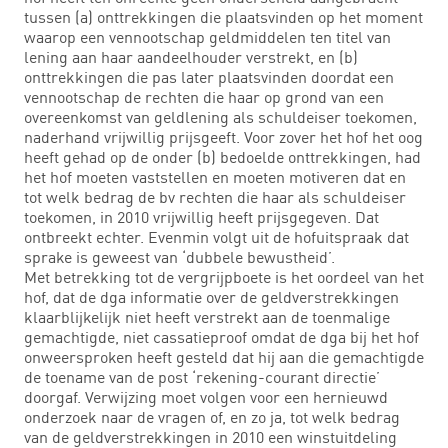
tussen (a) onttrekkingen die plaatsvinden op het moment
waarop een vennootschap geldmiddelen ten titel van
lening aan haar aandeelhouder verstrekt, en (b)
onttrekkingen die pas later plaatsvinden doordat een
vennootschap de rechten die haar op grond van een
overeenkomst van geldlening als schuldeiser toekomen,
naderhand vrijwillig prijsgeeft. Voor zover het hof het oog
heeft gehad op de onder (b) bedoelde onttrekkingen, had
het hof moeten vaststellen en moeten motiveren dat en
tot welk bedrag de bv rechten die haar als schuldeiser
toekomen, in 2010 vrijwillig heeft prijsgegeven. Dat
ontbreekt echter. Evenmin volgt uit de hofuitspraak dat
sprake is geweest van ‘dubbele bewustheid’.
Met betrekking tot de vergrijpboete is het oordeel van het
hof, dat de dga informatie over de geldverstrekkingen
klaarblijkelijk niet heeft verstrekt aan de toenmalige
gemachtigde, niet cassatieproof omdat de dga bij het hof
onweersproken heeft gesteld dat hij aan die gemachtigde
de toename van de post ‘rekening-courant directie’
doorgaf. Verwijzing moet volgen voor een hernieuwd
onderzoek naar de vragen of, en zo ja, tot welk bedrag
van de geldverstrekkingen in 2010 een winstuitdeling