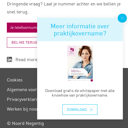
Dringende vraag? Laat je nummer achter en we bellen je
snel terug.
Meer informatie over
praktijkovername?
BEL ME TERUG
Read more
Cookies
Algemene voorwaarden
Download gratis de whitepaper met alle
knowhow van praktijkovername.
Privacy­verklaring
Werken bij noord negentig
DOWNLOAD
© Noord Negentig