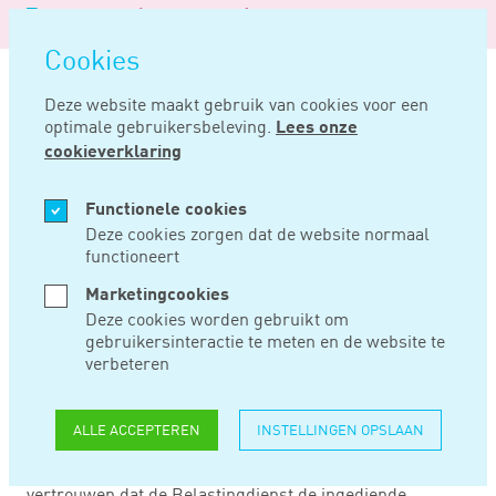
Logo
MENU
Navigatie
van
Navigatie
openen
Noord
Cookies
overslaan
Negentig
Deze website maakt gebruik van cookies voor een
optimale gebruikersbeleving.
Lees onze
Home
Nieuws
Inspecteur kan toch navorderen bij ht-convenant
cookieverklaring
JAN 17, 2023
Functionele cookies
Deze cookies zorgen dat de website normaal
functioneert
INSPECTEUR KAN
Marketingcookies
TOCH NAVORDEREN
Deze cookies worden gebruikt om
gebruikersinteractie te meten en de website te
BIJ HT-CONVENANT
verbeteren
ALLE ACCEPTEREN
INSTELLINGEN OPSLAAN
Ondernemers die het convenant horizontaal toezicht met
de Belastingdienst hebben gesloten mogen er niet op
vertrouwen dat de Belastingdienst de ingediende