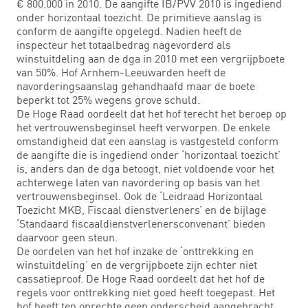
€ 800.000 in 2010. De aangifte IB/PVV 2010 is ingediend
onder horizontaal toezicht. De primitieve aanslag is
conform de aangifte opgelegd. Nadien heeft de
inspecteur het totaalbedrag nagevorderd als
winstuitdeling aan de dga in 2010 met een vergrijpboete
van 50%. Hof Arnhem-Leeuwarden heeft de
navorderingsaanslag gehandhaafd maar de boete
beperkt tot 25% wegens grove schuld.
De Hoge Raad oordeelt dat het hof terecht het beroep op
het vertrouwensbeginsel heeft verworpen. De enkele
omstandigheid dat een aanslag is vastgesteld conform
de aangifte die is ingediend onder ‘horizontaal toezicht’
is, anders dan de dga betoogt, niet voldoende voor het
achterwege laten van navordering op basis van het
vertrouwensbeginsel. Ook de ‘Leidraad Horizontaal
Toezicht MKB, Fiscaal dienstverleners’ en de bijlage
‘Standaard fiscaaldienstverlenersconvenant’ bieden
daarvoor geen steun.
De oordelen van het hof inzake de ‘onttrekking en
winstuitdeling’ en de vergrijpboete zijn echter niet
cassatieproof. De Hoge Raad oordeelt dat het hof de
regels voor onttrekking niet goed heeft toegepast. Het
hof heeft ten onrechte geen onderscheid aangebracht