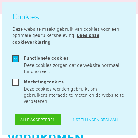
Logo
MENU
Navigatie
van
Navigatie
openen
Noord
Cookies
overslaan
Negentig
Deze website maakt gebruik van cookies voor een
optimale gebruikersbeleving.
Lees onze
Home
Nieuws
Door opschortende voorwaarden optellen schenkingen voorkomen
cookieverklaring
MEI 25, 2020
Functionele cookies
Deze cookies zorgen dat de website normaal
functioneert
DOOR
Marketingcookies
OPSCHORTENDE
Deze cookies worden gebruikt om
gebruikersinteractie te meten en de website te
VOORWAARDEN
verbeteren
OPTELLEN
ALLE ACCEPTEREN
INSTELLINGEN OPSLAAN
SCHENKINGEN