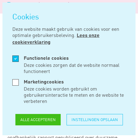
Logo
MENU
Navigatie
van
Navigatie
openen
Noord
Cookies
overslaan
Negentig
Deze website maakt gebruik van cookies voor een
optimale gebruikersbeleving.
Lees onze
Home
Nieuws
Duurzame financiering voor het mkb
cookieverklaring
APR 10, 2025
Functionele cookies
Deze cookies zorgen dat de website normaal
functioneert
DUURZAME
Marketingcookies
FINANCIERING
Deze cookies worden gebruikt om
gebruikersinteractie te meten en de website te
VOOR HET MKB
verbeteren
ALLE ACCEPTEREN
INSTELLINGEN OPSLAAN
Het Platform voor Duurzame Financiering, een
adviesorgaan van de Europese Commissie, heeft een
onafhankelijk rapport gepubliceerd over duurzame