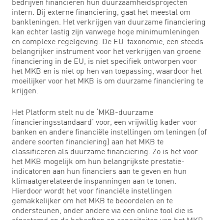
bedrijven financieren hun duurzaamheidsprojecten
intern. Bij externe financiering, gaat het meestal om
bankleningen. Het verkrijgen van duurzame financiering
kan echter lastig zijn vanwege hoge minimumleningen
en complexe regelgeving. De EU-taxonomie, een steeds
belangrijker instrument voor het verkrijgen van groene
financiering in de EU, is niet specifiek ontworpen voor
het MKB en is niet op hen van toepassing, waardoor het
moeilijker voor het MKB is om duurzame financiering te
krijgen.
Het Platform stelt nu de ‘MKB-duurzame
financieringsstandaard’ voor, een vrijwillig kader voor
banken en andere financiële instellingen om leningen (of
andere soorten financiering) aan het MKB te
classificeren als duurzame financiering. Zo is het voor
het MKB mogelijk om hun belangrijkste prestatie-
indicatoren aan hun financiers aan te geven en hun
klimaatgerelateerde inspanningen aan te tonen.
Hierdoor wordt het voor financiële instellingen
gemakkelijker om het MKB te beoordelen en te
ondersteunen, onder andere via een online tool die is
afgestemd op de behoeften en capaciteiten van het MKB.