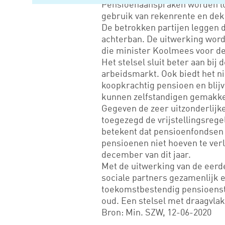
Pensioenaanspraken worden los
gebruik van rekenrente en de
De betrokken partijen leggen d
achterban. De uitwerking wordt
die minister Koolmees voor d
Het stelsel sluit beter aan bij
arbeidsmarkt. Ook biedt het n
koopkrachtig pensioen en blij
kunnen zelfstandigen gemakke
Gegeven de zeer uitzonderlijke
toegezegd de vrijstellingsregeli
betekent dat pensioenfondsen
pensioenen niet hoeven te ver
december van dit jaar.
Met de uitwerking van de eerd
sociale partners gezamenlijk e
toekomstbestendig pensioenste
oud. Een stelsel met draagvlak
Bron: Min. SZW, 12-06-2020