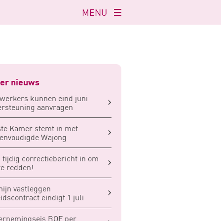
MENU
Navigatie
openen
er nieuws
werkers kunnen eind juni
rsteuning aanvragen
te Kamer stemt in met
eenvoudigde Wajong
 tijdig correctiebericht in om
te redden!
ijn vastleggen
idscontract eindigt 1 juli
ernemingseis BOF per