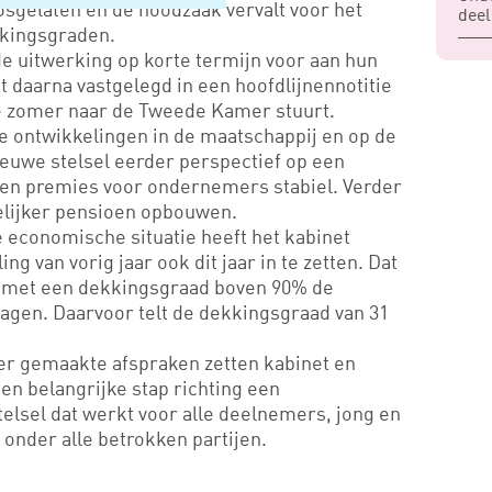
gelaten en de noodzaak vervalt voor het
deel
kkingsgraden.
e uitwerking op korte termijn voor aan hun
 daarna vastgelegd in een hoofdlijnennotitie
e zomer naar de Tweede Kamer stuurt.
 de ontwikkelingen in de maatschappij en op de
ieuwe stelsel eerder perspectief op een
ven premies voor ondernemers stabiel. Verder
lijker pensioen opbouwen.
 economische situatie heeft het kabinet
ng van vorig jaar ook dit jaar in te zetten. Dat
 met een dekkingsgraad boven 90% de
lagen. Daarvoor telt de dekkingsgraad van 31
er gemaakte afspraken zetten kabinet en
en belangrijke stap richting een
lsel dat werkt voor alle deelnemers, jong en
 onder alle betrokken partijen.