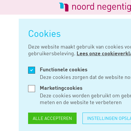
Logo
van
Navigatie
Noord
overslaan
Negentig
Cookies
Home
Nieuws
Een transparan
Deze website maakt gebruik van cookies vo
gebruikersbeleving.
Lees onze cookieverkl
JUN 16, 2020
Functionele cookies
EEN TRAN
Deze cookies zorgen dat de website no
PENSIOEN
Marketingcookies
Deze cookies worden gebruikt om gebr
meten en de website te verbeteren
Het pensioenstelsel wordt tra
ALLE ACCEPTEREN
INSTELLINGEN OPSL
over de uitwerking van het pen
basis van de doelen uit het vo