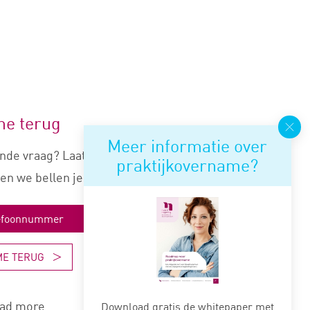
me terug
Meer informatie over
nde vraag? Laat je nummer
praktijkovername?
en we bellen je snel terug.
ME TERUG
ad more
Download gratis de whitepaper met