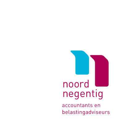
Logo
van
Noord
Negentig