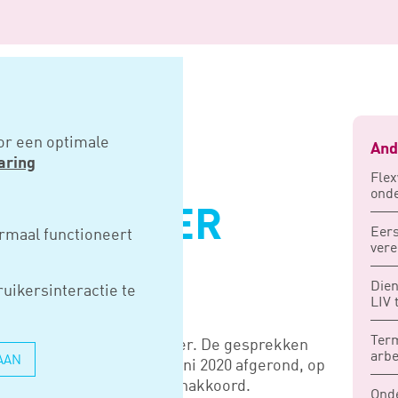
ter pensioenstelsel
or een optimale
And
aring
Flex
onde
SPARANTER
Eers
rmaal functioneert
ver
STELSEL
Dien
uikersinteractie te
LIV 
Term
nsparanter en persoonlijker. De gesprekken
arbe
AAN
sioenakkoord zijn op 12 juni 2020 afgerond, op
rig jaar afgesloten pensioenakkoord.
Ond