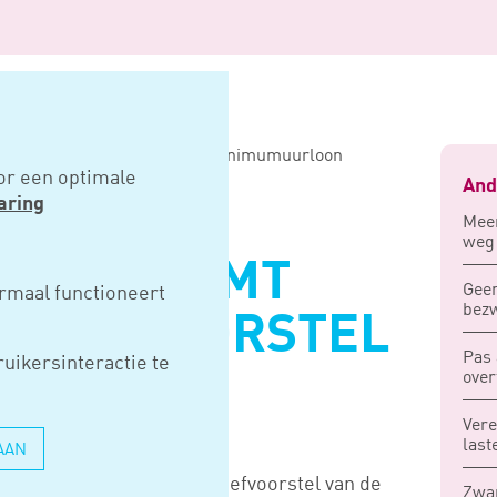
temt voor initiatiefvoorstel minimumuurloon
or een optimale
And
aring
Meer
weg
AMER STEMT
Geen
rmaal functioneert
bez
IATIEFVOORSTEL
Pas 
uikersinteractie te
UURLOON
over
Vere
last
AAN
ag 14 februari het initiatiefvoorstel van de
Zwar