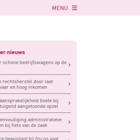
MENU
Navigatie
openen
er nieuws
 schone bedrijfswagens op de
 rechtsherstel door laat
waar en hoog inkomen
aansprakelijkheid boete bij
tuigend aangetoonde opzet
envoudiging administratieve
en bij fiets van de zaak
e bewijslast bij fiscus voor