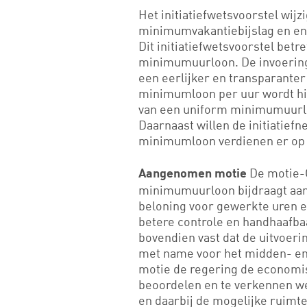
Het initiatiefwetsvoorstel wij
minimumvakantiebijslag en e
Dit initiatiefwetsvoorstel betr
minimumuurloon. De invoering h
een eerlijker en transparante
minimumloon per uur wordt hie
van een uniform minimumuurlo
Daarnaast willen de initiatie
minimumloon verdienen er op 
De motie-O
Aangenomen motie
minimumuurloon bijdraagt aan 
beloning voor gewerkte uren e
betere controle en handhaafbaa
bovendien vast dat de uitvoeri
met name voor het midden- en 
motie de regering de economis
beoordelen en te verkennen we
en daarbij de mogelijke ruimt