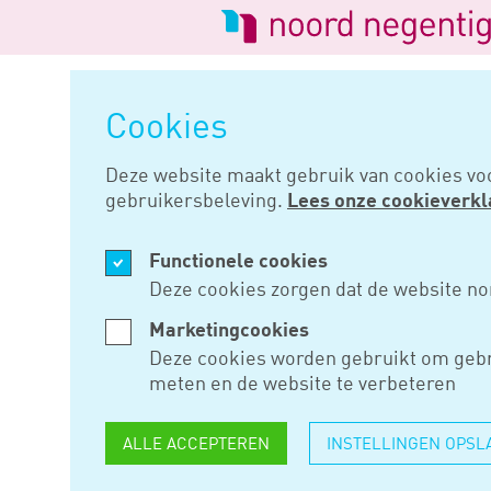
Logo
van
Navigatie
Noord
overslaan
Negentig
Cookies
Home
Nieuws
Eerste kamer s
Deze website maakt gebruik van cookies vo
gebruikersbeleving.
Lees onze cookieverkl
FEB 15, 2023
Functionele cookies
EERSTE K
Deze cookies zorgen dat de website no
VOOR INIT
Marketingcookies
Deze cookies worden gebruikt om gebr
MINIMUM
meten en de website te verbeteren
ALLE ACCEPTEREN
INSTELLINGEN OPSL
De Eerste Kamer heeft op dinsd