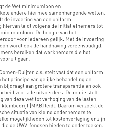
zigt de Wet minimumloon en
nkele andere hiermee samenhangende wetten.
eft de invoering van een uniform
iervan leidt volgens de initiatiefnemers tot
r minimumloon. De hoogte van het
rdoor voor iedereen gelijk. Met de invoering
on wordt ook de handhaving vereenvoudigd.
fnemers bereiken dat werknemers die het
vooruit gaan.
omen-Ruijten c.s. stelt vast dat een uniform
het principe van gelijke behandeling en
n bijdraagt aan grotere transparantie en ook
rheid voor alle uitvoerders. De motie stelt
ng van deze wet tot verhoging van de lasten
kleinbedrijf (MKB) leidt. Daarom verzoekt de
che situatie van kleine ondernemers te
lke mogelijkheden tot kostenverlaging er zijn
e die de UWV-fondsen bieden te onderzoeken.