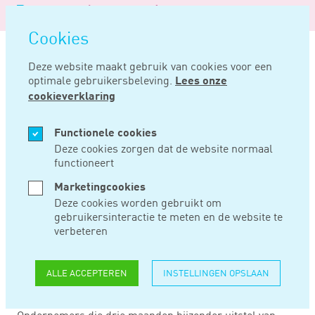
Logo
MENU
Navigatie
van
Navigatie
openen
Noord
Cookies
overslaan
Negentig
Deze website maakt gebruik van cookies voor een
optimale gebruikersbeleving.
Lees onze
Home
Nieuws
Einde uitstel? in één keer terugbetalen niet nodig
cookieverklaring
JUL 13, 2020
Functionele cookies
Deze cookies zorgen dat de website normaal
functioneert
EINDE UITSTEL? IN
Marketingcookies
ÉÉN KEER
Deze cookies worden gebruikt om
gebruikersinteractie te meten en de website te
TERUGBETALEN
verbeteren
NIET NODIG
ALLE ACCEPTEREN
INSTELLINGEN OPSLAAN
Ondernemers die drie maanden bijzonder uitstel van