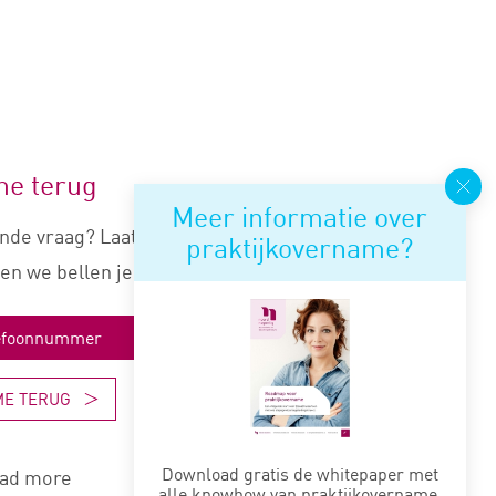
me terug
Meer informatie over
nde vraag? Laat je nummer
praktijkovername?
en we bellen je snel terug.
ME TERUG
Download gratis de whitepaper met
ad more
alle knowhow van praktijkovername.