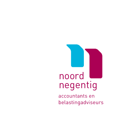
Logo
van
Noord
Negentig