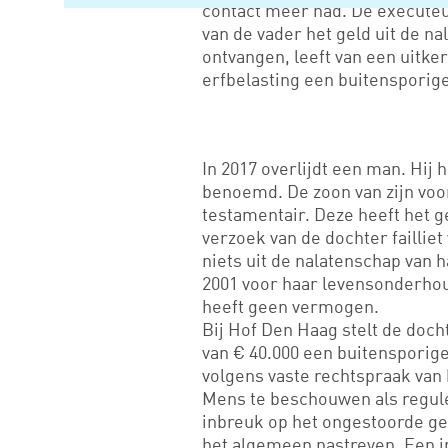
contact meer had. De executeu
van de vader het geld uit de n
ontvangen, leeft van een uitke
erfbelasting een buitensporige 
In 2017 overlijdt een man. Hij 
benoemd. De zoon van zijn voo
testamentair. Deze heeft het g
verzoek van de dochter failliet
niets uit de nalatenschap van h
2001 voor haar levensonderhou
heeft geen vermogen.
Bij Hof Den Haag stelt de docht
van € 40.000 een buitensporige 
volgens vaste rechtspraak van
Mens te beschouwen als reguler
inbreuk op het ongestoorde ge
het algemeen nastreven. Een in