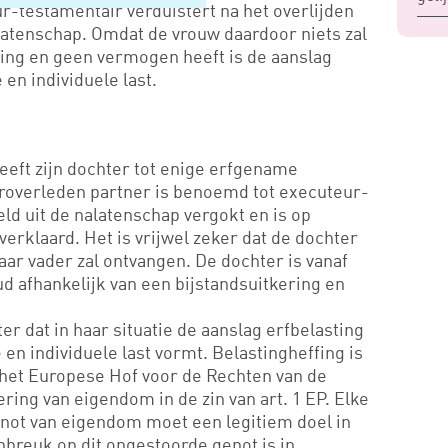
r-testamentair verduistert na het overlijden
alatenschap. Omdat de vrouw daardoor niets zal
ring en geen vermogen heeft is de aanslag
en individuele last.
heeft zijn dochter tot enige erfgename
roverleden partner is benoemd tot executeur-
eld uit de nalatenschap vergokt en is op
 verklaard. Het is vrijwel zeker dat de dochter
aar vader zal ontvangen. De dochter is vanaf
d afhankelijk van een bijstandsuitkering en
er dat in haar situatie de aanslag erfbelasting
en individuele last vormt. Belastingheffing is
 het Europese Hof voor de Rechten van de
ing van eigendom in de zin van art. 1 EP. Elke
not van eigendom moet een legitiem doel in
breuk op dit ongestoorde genot is in