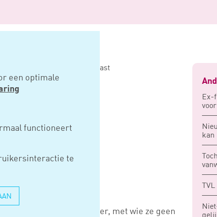
 buitensporige en individuele last
or een optimale
And
aring
Ex-f
voor
ING IS
Nie
rmaal functioneert
kan 
ORIGE EN
Toc
uikersinteractie te
LE LAST
vanw
TVL 
AAN
Niet
me benoemd door haar vader, met wie ze geen
geli