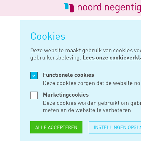
Logo
van
Navigatie
Noord
overslaan
Negentig
Cookies
Home
Nieuws
Erfbelasting is
Deze website maakt gebruik van cookies vo
gebruikersbeleving.
Lees onze cookieverkl
JUN 09, 2022
Functionele cookies
ERFBELAST
Deze cookies zorgen dat de website no
BUITENSP
Marketingcookies
Deze cookies worden gebruikt om gebr
INDIVIDUE
meten en de website te verbeteren
ALLE ACCEPTEREN
INSTELLINGEN OPSL
Een vrouw is tot enig erfgena