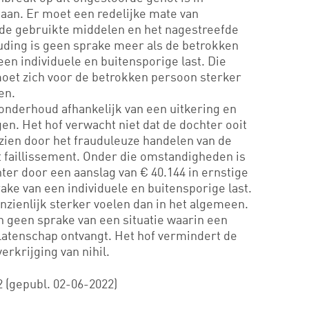
taan. Er moet een redelijke mate van
de gebruikte middelen en het nagestreefde
ouding is geen sprake meer als de betrokken
en individuele en buitensporige last. Die
moet zich voor de betrokken persoon sterker
en.
onderhoud afhankelijk van een uitkering en
en. Het hof verwacht niet dat de dochter ooit
l zien door het frauduleuze handelen van de
 faillissement. Onder die omstandigheden is
hter door een aanslag van € 40.144 in ernstige
ake van een individuele en buitensporige last.
aanzienlijk sterker voelen dan in het algemeen.
n geen sprake van een situatie waarin een
latenschap ontvangt. Het hof vermindert de
erkrijging van nihil.
 (gepubl. 02-06-2022)