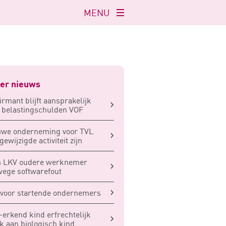
MENU
Navigatie
openen
er nieuws
irmant blijft aansprakelijk
 belastingschulden VOF
uwe onderneming voor TVL
gewijzigde activiteit zijn
h LKV oudere werknemer
ege softwarefout
voor startende ondernemers
-erkend kind erfrechtelijk
jk aan biologisch kind