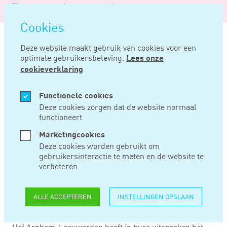
Logo
MENU
Navigatie
van
Navigatie
openen
Noord
Cookies
overslaan
Negentig
Deze website maakt gebruik van cookies voor een
optimale gebruikersbeleving.
Lees onze
Home
Nieuws
Toch lkv oudere werknemer vanwege softwarefout
cookieverklaring
JUN 07, 2022
Functionele cookies
Deze cookies zorgen dat de website normaal
functioneert
TOCH LKV OUDERE
Marketingcookies
WERKNEMER
Deze cookies worden gebruikt om
gebruikersinteractie te meten en de website te
VANWEGE
verbeteren
SOFTWAREFOUT
ALLE ACCEPTEREN
INSTELLINGEN OPSLAAN
Hof Arnhem-Leeuwarden heeft in twee uitspraken het