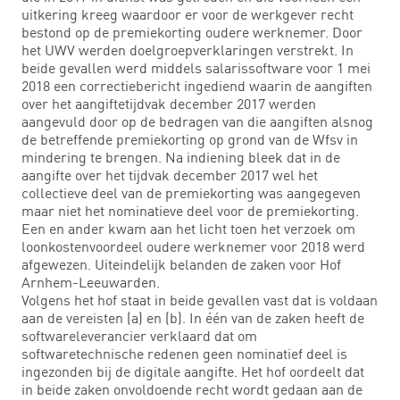
uitkering kreeg waardoor er voor de werkgever recht
bestond op de premiekorting oudere werknemer. Door
het UWV werden doelgroepverklaringen verstrekt. In
beide gevallen werd middels salarissoftware voor 1 mei
2018 een correctiebericht ingediend waarin de aangiften
over het aangiftetijdvak december 2017 werden
aangevuld door op de bedragen van die aangiften alsnog
de betreffende premiekorting op grond van de Wfsv in
mindering te brengen. Na indiening bleek dat in de
aangifte over het tijdvak december 2017 wel het
collectieve deel van de premiekorting was aangegeven
maar niet het nominatieve deel voor de premiekorting.
Een en ander kwam aan het licht toen het verzoek om
loonkostenvoordeel oudere werknemer voor 2018 werd
afgewezen. Uiteindelijk belanden de zaken voor Hof
Arnhem-Leeuwarden.
Volgens het hof staat in beide gevallen vast dat is voldaan
aan de vereisten (a) en (b). In één van de zaken heeft de
softwareleverancier verklaard dat om
softwaretechnische redenen geen nominatief deel is
ingezonden bij de digitale aangifte. Het hof oordeelt dat
in beide zaken onvoldoende recht wordt gedaan aan de