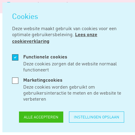
Logo
MENU
Navigatie
van
Navigatie
openen
Noord
Cookies
overslaan
Negentig
Deze website maakt gebruik van cookies voor een
optimale gebruikersbeleving.
Lees onze
Home
Nieuws
Ez werkt aan verbetering financieringsmarkt voor ondernemers
cookieverklaring
SEP 26, 2024
Functionele cookies
Deze cookies zorgen dat de website normaal
functioneert
EZ WERKT AAN
Marketingcookies
VERBETERING
Deze cookies worden gebruikt om
gebruikersinteractie te meten en de website te
FINANCIERINGSMAR
verbeteren
VOOR
ALLE ACCEPTEREN
INSTELLINGEN OPSLAAN
ONDERNEMERS