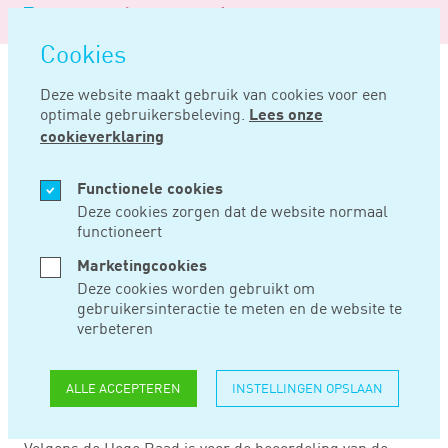
Logo
MENU
Navigatie
van
Navigatie
openen
Noord
Cookies
overslaan
Negentig
Deze website maakt gebruik van cookies voor een
optimale gebruikersbeleving.
Lees onze
Home
Nieuws
Feiten en omstandigheden bij uitkering relevant
cookieverklaring
SEP 08, 2020
Functionele cookies
Deze cookies zorgen dat de website normaal
functioneert
FEITEN EN
Marketingcookies
OMSTANDIGHEDEN
Deze cookies worden gebruikt om
gebruikersinteractie te meten en de website te
BIJ UITKERING
verbeteren
RELEVANT
ALLE ACCEPTEREN
INSTELLINGEN OPSLAAN
Volgens de Hoge Raad is voor de beoordeling van de