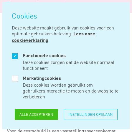
Logo
MENU
Navigatie
van
Navigatie
openen
Noord
Cookies
overslaan
Negentig
Deze website maakt gebruik van cookies voor een
optimale gebruikersbeleving.
Lees onze
Home
Nieuws
Renteaftrek op restschuld
cookieverklaring
SEP 03, 2020
Functionele cookies
Deze cookies zorgen dat de website normaal
functioneert
RENTEAFTREK OP
Marketingcookies
RESTSCHULD
Deze cookies worden gebruikt om
gebruikersinteractie te meten en de website te
verbeteren
Rente betaald op een restschuld is aftrekbaar in de
aangifte IB als een eigen woning in de periode 27 oktober
ALLE ACCEPTEREN
INSTELLINGEN OPSLAAN
2012 tot 31 december 2017 met verlies is verkocht.
Op 27 februari 2010 is een woning met verlies verkocht.
Voor de restschuld is een vaststellingsovereenkomst