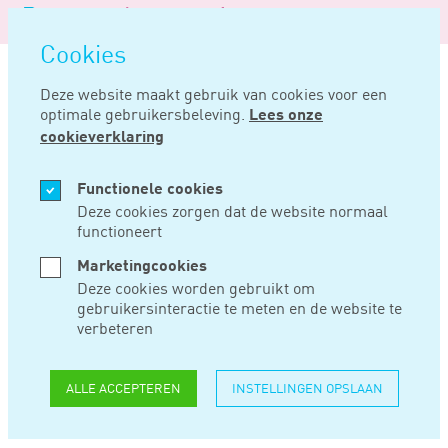
Logo
MENU
Navigatie
van
Navigatie
openen
Noord
Cookies
overslaan
Negentig
Deze website maakt gebruik van cookies voor een
optimale gebruikersbeleving.
Lees onze
Home
Nieuws
Fictief loon voor accountant die stelt een eenmanszaak te drijven
cookieverklaring
JUN 22, 2023
Functionele cookies
Deze cookies zorgen dat de website normaal
functioneert
FICTIEF LOON VOOR
Marketingcookies
ACCOUNTANT DIE
Deze cookies worden gebruikt om
gebruikersinteractie te meten en de website te
STELT EEN
verbeteren
EENMANSZAAK TE
ALLE ACCEPTEREN
INSTELLINGEN OPSLAAN
DRIJVEN