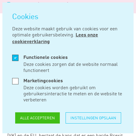
Logo
MENU
Navigatie
van
Navigatie
openen
Noord
Cookies
overslaan
Negentig
Deze website maakt gebruik van cookies voor een
optimale gebruikersbeleving.
Lees onze
Home
Nieuws
Fiscaal overgangsrecht bij harde brexit
cookieverklaring
FEB 06, 2019
Functionele cookies
Deze cookies zorgen dat de website normaal
functioneert
FISCAAL
Marketingcookies
OVERGANGSRECHT
Deze cookies worden gebruikt om
gebruikersinteractie te meten en de website te
BIJ HARDE BREXIT
verbeteren
ALLE ACCEPTEREN
INSTELLINGEN OPSLAAN
Daar het Britse Lagerhuis niet heeft ingestemd met het
terugtrekkingsakkoord tussen het Verenigd Koninkrijk
(VK) en de EU, bestaat de kans dat er een harde Brexit