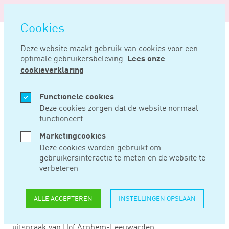
Logo
MENU
Navigatie
van
Navigatie
openen
Noord
Cookies
overslaan
Negentig
Deze website maakt gebruik van cookies voor een
optimale gebruikersbeleving.
Lees onze
Home
Nieuws
Schatting moet redelijk zijn
cookieverklaring
JAN 31, 2019
Functionele cookies
Deze cookies zorgen dat de website normaal
functioneert
SCHATTING MOET
Marketingcookies
REDELIJK ZIJN
Deze cookies worden gebruikt om
gebruikersinteractie te meten en de website te
verbeteren
Als een belastingplichtige niet de vereiste aangifte heeft
gedaan en de bewijslast hierdoor wordt omgekeerd en
ALLE ACCEPTEREN
INSTELLINGEN OPSLAAN
bezwaard, moet de schatting die de Belastingdienst
vervolgens maakt wel redelijk zijn, zo blijkt uit een
uitspraak van Hof Arnhem-Leeuwarden.