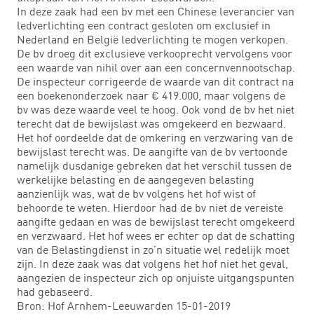
In deze zaak had een bv met een Chinese leverancier van
ledverlichting een contract gesloten om exclusief in
Nederland en België ledverlichting te mogen verkopen.
De bv droeg dit exclusieve verkooprecht vervolgens voor
een waarde van nihil over aan een concernvennootschap.
De inspecteur corrigeerde de waarde van dit contract na
een boekenonderzoek naar € 419.000, maar volgens de
bv was deze waarde veel te hoog. Ook vond de bv het niet
terecht dat de bewijslast was omgekeerd en bezwaard.
Het hof oordeelde dat de omkering en verzwaring van de
bewijslast terecht was. De aangifte van de bv vertoonde
namelijk dusdanige gebreken dat het verschil tussen de
werkelijke belasting en de aangegeven belasting
aanzienlijk was, wat de bv volgens het hof wist of
behoorde te weten. Hierdoor had de bv niet de vereiste
aangifte gedaan en was de bewijslast terecht omgekeerd
en verzwaard. Het hof wees er echter op dat de schatting
van de Belastingdienst in zo’n situatie wel redelijk moet
zijn. In deze zaak was dat volgens het hof niet het geval,
aangezien de inspecteur zich op onjuiste uitgangspunten
had gebaseerd.
Bron: Hof Arnhem-Leeuwarden 15-01-2019