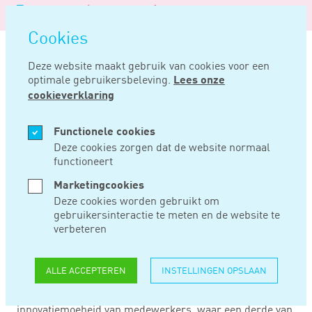
Logo
MENU
Navigatie
van
Navigatie
openen
Noord
Cookies
overslaan
Negentig
Deze website maakt gebruik van cookies voor een
optimale gebruikersbeleving.
Lees onze
Home
Nieuws
Innovatiemoeheid remt innovatie
cookieverklaring
JAN 28, 2019
Functionele cookies
Deze cookies zorgen dat de website normaal
functioneert
INNOVATIEMOEHEID
Marketingcookies
REMT INNOVATIE
Deze cookies worden gebruikt om
gebruikersinteractie te meten en de website te
verbeteren
Het overgrote deel van de Nederlandse managers vindt
innoveren van levensbelang voor het voortbestaan van
ALLE ACCEPTEREN
INSTELLINGEN OPSLAAN
hun organisatie. Maar veelal gaat innovatie niet zonder
slag of stoot. Een uitdaging volgens hen is de
innovatiemoeheid van medewerkers, waar een derde van