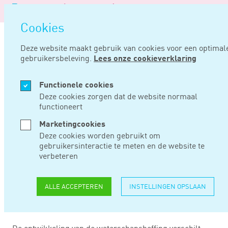
Logo
MENU
Navigati
van
Navigatie
openen
Noord
Cookies
overslaan
Negentig
Deze website maakt gebruik van cookies voor een optimal
gebruikersbeleving.
Lees onze cookieverklaring
Home
Nieuws
Grote regionale verschillen in ontwikkeling waterschapsheffing
Functionele cookies
JAN 30, 2019
Deze cookies zorgen dat de website normaal
functioneert
GROTE REGIONALE
Marketingcookies
Deze cookies worden gebruikt om
VERSCHILLEN IN
gebruikersinteractie te meten en de website te
verbeteren
ONTWIKKELING
WATERSCHAPSHEFFI
ALLE ACCEPTEREN
INSTELLINGEN OPSLAAN
De ontwikkeling van de waterschapsheffing verschilt