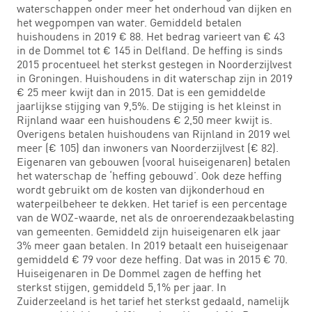
waterschappen onder meer het onderhoud van dijken en
het wegpompen van water. Gemiddeld betalen
huishoudens in 2019 € 88. Het bedrag varieert van € 43
in de Dommel tot € 145 in Delfland. De heffing is sinds
2015 procentueel het sterkst gestegen in Noorderzijlvest
in Groningen. Huishoudens in dit waterschap zijn in 2019
€ 25 meer kwijt dan in 2015. Dat is een gemiddelde
jaarlijkse stijging van 9,5%. De stijging is het kleinst in
Rijnland waar een huishoudens € 2,50 meer kwijt is.
Overigens betalen huishoudens van Rijnland in 2019 wel
meer (€ 105) dan inwoners van Noorderzijlvest (€ 82).
Eigenaren van gebouwen (vooral huiseigenaren) betalen
het waterschap de ‘heffing gebouwd’. Ook deze heffing
wordt gebruikt om de kosten van dijkonderhoud en
waterpeilbeheer te dekken. Het tarief is een percentage
van de WOZ-waarde, net als de onroerendezaakbelasting
van gemeenten. Gemiddeld zijn huiseigenaren elk jaar
3% meer gaan betalen. In 2019 betaalt een huiseigenaar
gemiddeld € 79 voor deze heffing. Dat was in 2015 € 70.
Huiseigenaren in De Dommel zagen de heffing het
sterkst stijgen, gemiddeld 5,1% per jaar. In
Zuiderzeeland is het tarief het sterkst gedaald, namelijk