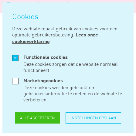
Logo
MENU
Navigatie
van
Navigatie
openen
Noord
Cookies
overslaan
Negentig
Deze website maakt gebruik van cookies voor een
optimale gebruikersbeleving.
Lees onze
Home
Nieuws
Fiscale eenheid ob kan ook bij geringe gezamenlijke activiteit
cookieverklaring
APR 18, 2019
Functionele cookies
Deze cookies zorgen dat de website normaal
functioneert
FISCALE EENHEID
Marketingcookies
OB KAN OOK BIJ
Deze cookies worden gebruikt om
gebruikersinteractie te meten en de website te
GERINGE
verbeteren
GEZAMENLIJKE
ALLE ACCEPTEREN
INSTELLINGEN OPSLAAN
ACTIVITEIT