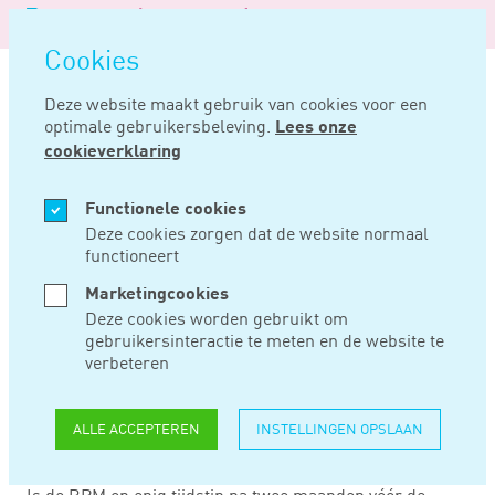
Logo
MENU
Navigatie
van
Navigatie
openen
Noord
Cookies
overslaan
Negentig
Deze website maakt gebruik van cookies voor een
optimale gebruikersbeleving.
Lees onze
Home
Nieuws
Fiscus moet actief lager bpm-tarief gebruikte auto hanteren
cookieverklaring
MRT 29, 2023
Functionele cookies
Deze cookies zorgen dat de website normaal
functioneert
FISCUS MOET
Marketingcookies
ACTIEF LAGER BPM-
Deze cookies worden gebruikt om
gebruikersinteractie te meten en de website te
TARIEF GEBRUIKTE
verbeteren
AUTO HANTEREN
ALLE ACCEPTEREN
INSTELLINGEN OPSLAAN
Is de BPM op enig tijdstip na twee maanden vóór de