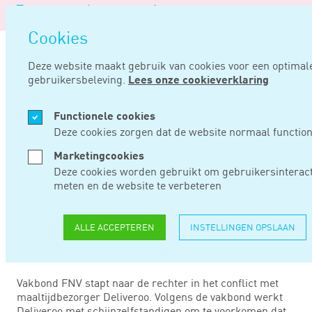
Logo
M
Na
van
Navigatie
op
Noord
Cookies
overslaan
Negentig
Deze website maakt gebruik van cookies voor een optimal
gebruikersbeleving.
Lees onze cookieverklaring
Home
Nieuws
Fnv naar rechter om schijnzelfstandigheid
Functionele cookies
JUN 20, 2018
Deze cookies zorgen dat de website normaal function
Marketingcookies
FNV NAAR RECHTER
Deze cookies worden gebruikt om gebruikersinteract
meten en de website te verbeteren
OM
SCHIJNZELFSTANDIG
ALLE ACCEPTEREN
INSTELLINGEN OPSLAAN
Vakbond FNV stapt naar de rechter in het conflict met
maaltijdbezorger Deliveroo. Volgens de vakbond werkt
Deliveroo met schijnzelfstandigen om te voorkomen dat