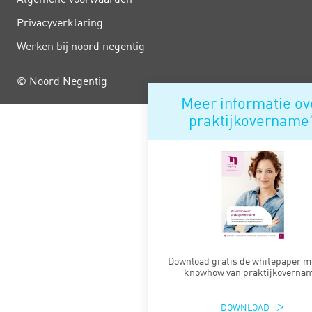
Privacy­verklaring
Werken bij noord negentig
© Noord Negentig
Meer informatie ov
praktijkovername
Download gratis de whitepaper me
knowhow van praktijkovernam
DOWNLOAD