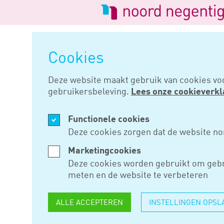
Logo
van
Navigatie
Noord
overslaan
Negentig
Cookies
Home
Nieuws
Deze website maakt gebruik van cookies vo
gebruikersbeleving.
Lees onze cookieverkl
MEI 27, 2025
Functionele cookies
GARAGEBO
Deze cookies zorgen dat de website no
METER AF
Marketingcookies
Deze cookies worden gebruikt om gebr
AANHORIG
meten en de website te verbeteren
TERECHT I
ALLE ACCEPTEREN
INSTELLINGEN OPSL