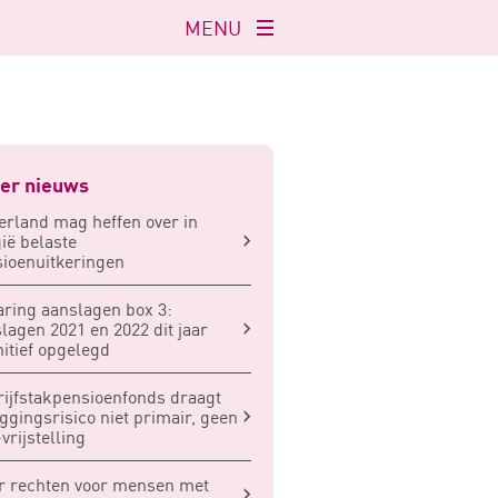
MENU
Navigatie
openen
er nieuws
rland mag heffen over in
ië belaste
ioenuitkeringen
aring aanslagen box 3:
lagen 2021 en 2022 dit jaar
nitief opgelegd
ijfstakpensioenfonds draagt
ggingsrisico niet primair, geen
vrijstelling
 rechten voor mensen met