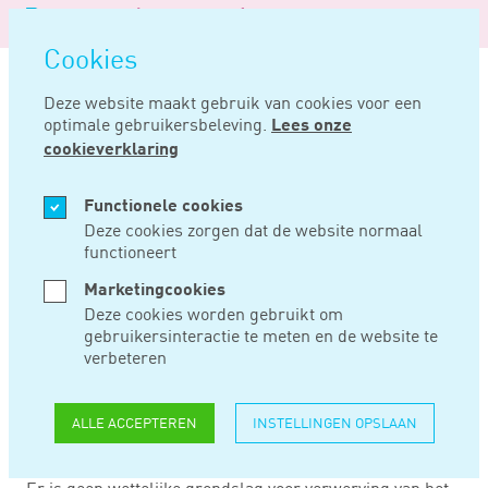
Logo
MENU
Navigatie
van
Navigatie
openen
Noord
Cookies
overslaan
Negentig
Deze website maakt gebruik van cookies voor een
optimale gebruikersbeleving.
Lees onze
Home
Nieuws
Gebruik van bsn in btw-nummer in strijd met privacywetgeving
cookieverklaring
APR 09, 2019
Functionele cookies
Deze cookies zorgen dat de website normaal
functioneert
GEBRUIK VAN BSN
Marketingcookies
IN BTW-NUMMER IN
Deze cookies worden gebruikt om
gebruikersinteractie te meten en de website te
STRIJD MET
verbeteren
PRIVACYWETGEVING
ALLE ACCEPTEREN
INSTELLINGEN OPSLAAN
Er is geen wettelijke grondslag voor verwerving van het